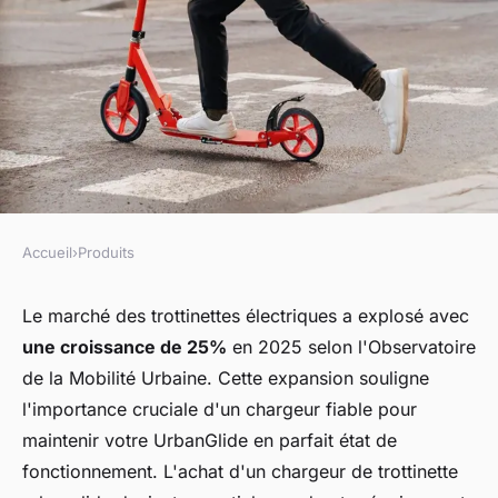
Accueil
›
Produits
PRODUITS
Chargeur trottinette
Le marché des trottinettes électriques a explosé avec
une croissance de 25%
en 2025 selon l'Observatoire
urbanglide : performance et
de la Mobilité Urbaine. Cette expansion souligne
fiabilité assurées
l'importance cruciale d'un chargeur fiable pour
maintenir votre UrbanGlide en parfait état de
Héloïse
•
6 novembre 2025
•
4 min de lecture
fonctionnement. L'achat d'un chargeur de trottinette