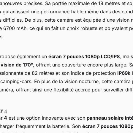
manœuvres précises. Sa portée maximale de 18 mètres et so
k
garantissent une performance fiable même dans des condi
difficiles. De plus, cette caméra est équipée d'une vision 
e 6700 mAh, ce qui en fait un choix robuste et polyvalent p
s.
ropose également un
écran 7 pouces 1080p LCD/IPS
, mais
 vision de 170°
, offrant une couverture encore plus large. 
sionnante de 82 mètres et son indice de protection
IP69k
l
 camping-cars. En plus de la vision nocturne, cette caméra 
éra, offrant ainsi une flexibilité accrue pour surveiller dif
r 4
r 4
est une option innovante avec son
panneau solaire int
charger fréquemment la batterie. Son
écran 7 pouces 1080