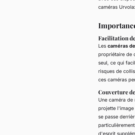
caméras Urvolax
Héloïse
•
13 septembre 2024
•
4 min de lecture
Importance
Facilitation d
Les
caméras de
propriétaire de 
seul, ce qui fac
risques de colli
ces caméras perm
Couverture des
Une caméra de r
projette l'imag
se passe derrièr
particulièrement
d'esprit supplém