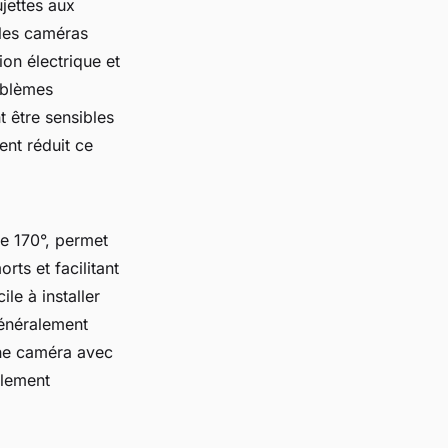
jettes aux
 les caméras
ion électrique et
oblèmes
t être sensibles
ent réduit ce
me 170°, permet
rts et facilitant
le à installer
généralement
une caméra avec
alement