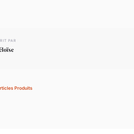
RIT PAR
éloïse
rticles Produits