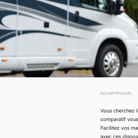
Accueil
›
Produits
PRODUITS
Meilleur caméra de r
Vous cherchez l
comparatif vous
camping-car : guide
Facilitez vos ma
avec ces disposi