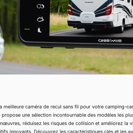
ecul sans fil pour
a meilleure caméra de recul sans fil pour votre camping-ca
 propose une sélection incontournable des modèles les plu
 comparatif
nœuvres, réduisez les risques de collision et améliorez la vis
tifs innovants. Découvrez les caractéristiques clés et les 