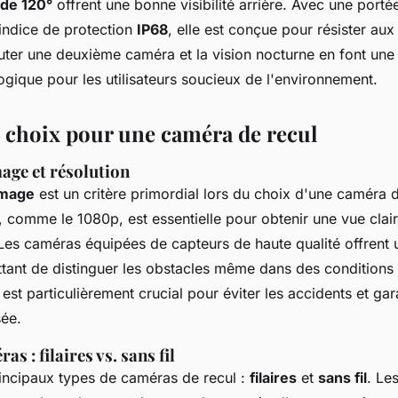
 de 120°
offrent une bonne visibilité arrière. Avec une port
 indice de protection
IP68
, elle est conçue pour résister aux
outer une deuxième caméra et la vision nocturne en font une 
ogique pour les utilisateurs soucieux de l'environnement.
e choix pour une caméra de recul
mage et résolution
'image
est un critère primordial lors du choix d'une caméra 
, comme le 1080p, est essentielle pour obtenir une vue claire
 Les caméras équipées de capteurs de haute qualité offrent 
ettant de distinguer les obstacles même dans des conditions 
 est particulièrement crucial pour éviter les accidents et gar
sée.
s : filaires vs. sans fil
rincipaux types de caméras de recul :
filaires
et
sans fil
. Le