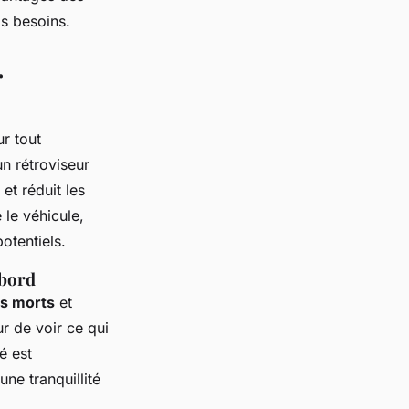
s besoins.
r
r tout
un rétroviseur
et réduit les
 le véhicule,
otentiels.
 bord
s morts
et
r de voir ce qui
é est
une tranquillité