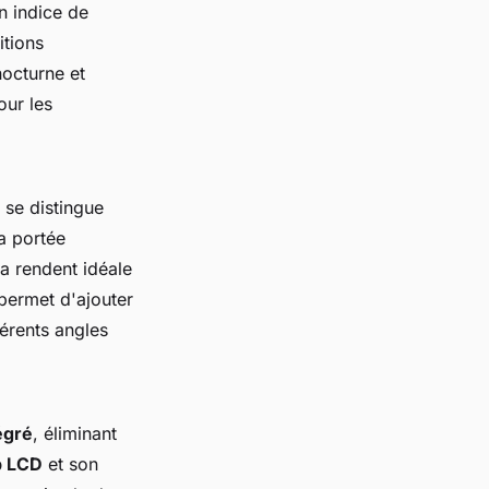
n indice de
tions
nocturne et
our les
 se distingue
Sa portée
a rendent idéale
permet d'ajouter
férents angles
égré
, éliminant
p LCD
et son