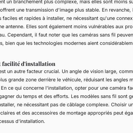
tent un branchement plus complexe, mais elles sont moins su
 offrent une transmission d'image plus stable. En revanche,
us faciles et rapides à installer, ne nécessitant qu'une connex
'une antenne. Elles sont également moins vulnérables aux pr
'eau. Cependant, il faut noter que les caméras sans fil peuven
es, bien que les technologies modernes aient considérablem
 facilité d'installation
st un autre facteur crucial. Un angle de vision large, com
lus grande zone derrière le véhicule, réduisant les angles mo
n ce qui concerne l'installation, opter pour une caméra faci
 gagner du temps et des efforts. Les modèles sans fil sont 
installer, ne nécessitant pas de câblage complexe. Choisir 
s claires et des accessoires de montage appropriés peut ég
cessus d'installation.