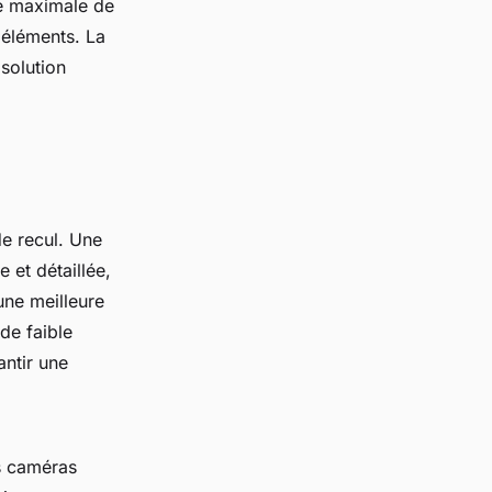
ée maximale de
 éléments. La
solution
de recul. Une
 et détaillée,
une meilleure
de faible
antir une
s caméras