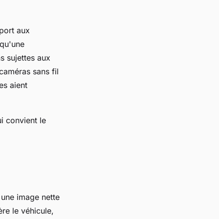
pport aux
t qu'une
ns sujettes aux
 caméras sans fil
es aient
i convient le
 une image nette
ère le véhicule,