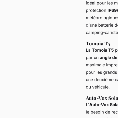
idéal pour les 
protection
IP69
météorologiques 
d'une batterie d
camping-cariste
Tomoia T5
La
Tomoia T5
p
par un
angle de
maximale impres
pour les grands
une deuxième cam
du véhicule.
Auto-Vox Sola
L'
Auto-Vox Sola
le besoin de re