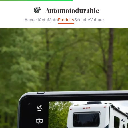
Automotodurable
Accueil
Actu
Moto
Produits
Sécurité
Voiture