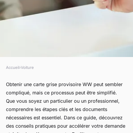
Accueil
›
Voiture
VOITURE
Comment obtenir une carte
Obtenir une carte grise provisoire WW peut sembler
compliqué, mais ce processus peut être simplifié.
grise provisoire ww facilement
Que vous soyez un particulier ou un professionnel,
?
comprendre les étapes clés et les documents
nécessaires est essentiel. Dans ce guide, découvrez
Héloïse
•
11 novembre 2024
•
6 min de lecture
des conseils pratiques pour accélérer votre demande