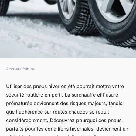
Accueil
›
Voiture
VOITURE
Pneu hiver en été : un danger
Utiliser des pneus hiver en été pourrait mettre votre
sécurité routière en péril. La surchauffe et l'usure
pour votre sécurité routière
prématurée deviennent des risques majeurs, tandis
que l'adhérence sur routes chaudes se réduit
Héloïse
•
19 août 2024
•
4 min de lecture
considérablement. Découvrez pourquoi ces pneus,
parfaits pour les conditions hivernales, deviennent un