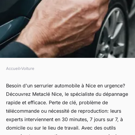
Accueil
›
Voiture
VOITURE
Serrurier automobile nice:
Besoin d'un serrurier automobile à Nice en urgence?
Découvrez Metaclé Nice, le spécialiste du dépannage
dépannage rapide et efficace
rapide et efficace. Perte de clé, problème de
télécommande ou nécessité de reproduction: leurs
Héloïse
•
13 septembre 2024
•
4 min de lecture
experts interviennent en 30 minutes, 7 jours sur 7, à
domicile ou sur le lieu de travail. Avec des outils